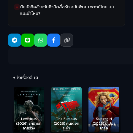
มีหนังที่คล้ายกับคิวปิดสื่อรัก ฉบับพิเศษ พากย์ไทย HD
แนะนำไหม?
Ma
หนังเรื่องอื่นๆ
(2
Leviticus
The Furious
Supergirl
(2026) รักร้ายก
(2026) คนเดือด
(2026) ซูเปอร์
ลายร่าง
ระห่ำ
เกิร์ล