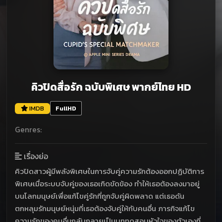
คิวปิดสื่อรัก ฉบับพิเศษ พากย์ไทย HD
IMDB
FullHD
Genres:
เรื่องย่อ
คิวปิดสาวผู้มีพลังพิเศษในการจับคู่ความรักต้องออกปฏิบัติการ
พิเศษเมื่อระบบจับคู่ของเธอเกิดขัดข้อง ทำให้เธอต้องลงมาอยู่
บนโลกมนุษย์เพื่อแก้ไขคู่รักที่ถูกจับคู่ผิดพลาด แต่เธอดัน
ตกหลุมรักมนุษย์หนุ่มที่เธอต้องจับคู่ให้กับคนอื่น ภารกิจแก้ไข
ความรักของคนอื่นกลับกลายเป็นบททดสอบหัวใจของตัวเองที่